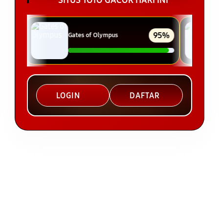
SITUS TOTO GACOR HARI INI
95
%
Gates of Olympus
S
LOGIN
DAFTAR
Layer Popup Close