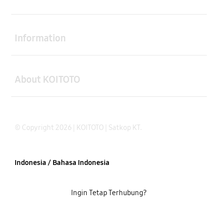
Buka
Information
Buka
About KOITOTO
© Copyright 2026 | KOITOTO | Satkop KT.
Indonesia / Bahasa Indonesia
Ingin Tetap Terhubung?