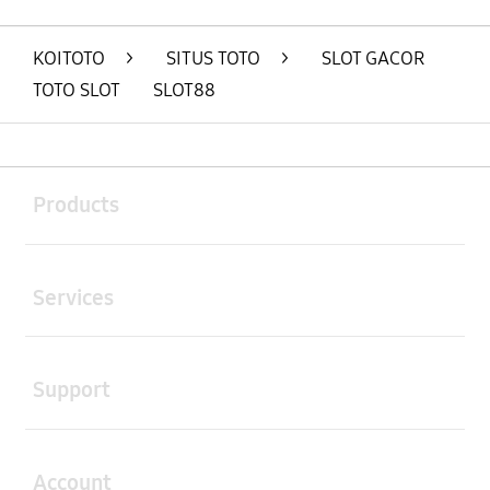
KOITOTO
>
SITUS TOTO
>
SLOT GACOR
TOTO SLOT
SLOT88
Buka
Footer Navigation
Products
Buka
Services
Buka
Support
Buka
Account