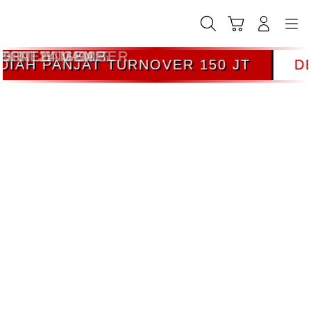
Skip
to
Cari
Troli
Login
Navigation
content
AH PANJAT TURNOVER 150 JT
DEP
Buka Info Lebih Lanjut