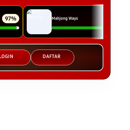
95
%
f Olympus
Starligh Princess
LOGIN
DAFTAR