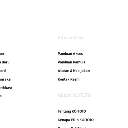
Information
ber
Panduan Akses
n Baru
Panduan Pemula
ord
Aturan & Kebijakan
ansaksi
Kontak Resmi
ifikasi
About KOITOTO
P
Tentang KOITOTO
Kenapa Pilih KOITOTO