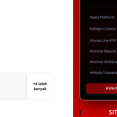
Nama Platform
Kategori Lisensi
Alunan Live RTP
Minimal Deposit
Minimal Withdr
Metode Transaks
+4 lebih
KUNJ
banyak
SI