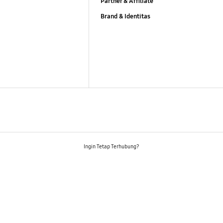
Partner & Affiliate
Brand & Identitas
Ingin Tetap Terhubung?