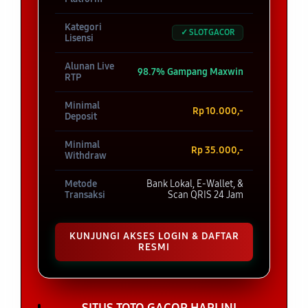
Kategori
✓ SLOT GACOR
Lisensi
Alunan Live
98.7% Gampang Maxwin
RTP
Minimal
Rp 10.000,-
Deposit
Minimal
Rp 35.000,-
Withdraw
Metode
Bank Lokal, E-Wallet, &
Transaksi
Scan QRIS 24 Jam
KUNJUNGI AKSES LOGIN & DAFTAR
RESMI