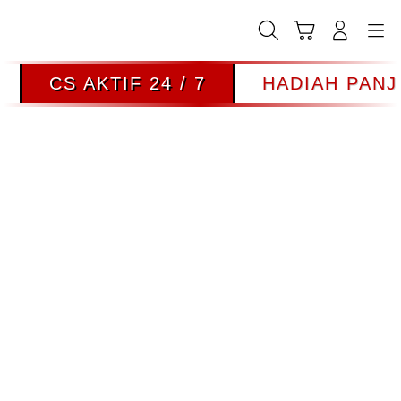
Skip
to
Cari
Troli
Login
Navigation
content
CS AKTIF 24 / 7
HADIAH PANJAT
Buka Info Lebih Lanjut