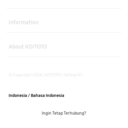
Buka
Information
Buka
About KOITOTO
© Copyright 2026 | KOITOTO | Satkop KT.
Indonesia / Bahasa Indonesia
Ingin Tetap Terhubung?