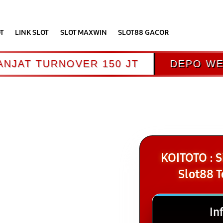
OT
LINK SLOT
SLOT MAXWIN
SLOT88 GACOR
T TURNOVER 150 JT
DEPO WEDE S
KOITOTO : Si
Slot88 
In