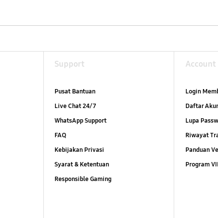
Support
Account
Pusat Bantuan
Login Mem
Live Chat 24/7
Daftar Aku
WhatsApp Support
Lupa Passw
FAQ
Riwayat Tr
Kebijakan Privasi
Panduan Ver
Syarat & Ketentuan
Program VI
Responsible Gaming