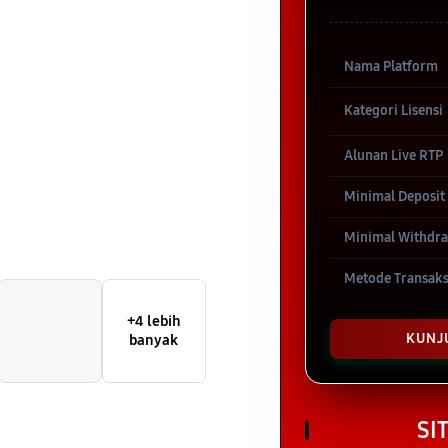
Nama Platform
Kategori Lisensi
Alunan Live RTP
Minimal Deposit
Minimal Withdr
Metode Transaks
+4 lebih
KUNJ
banyak
SI