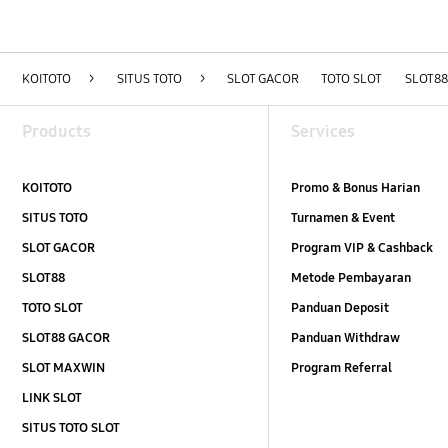
KOITOTO
>
SITUS TOTO
>
SLOT GACOR
TOTO SLOT
SLOT88
Footer Navigation
Products
Services
KOITOTO
Promo & Bonus Harian
SITUS TOTO
Turnamen & Event
SLOT GACOR
Program VIP & Cashback
SLOT88
Metode Pembayaran
TOTO SLOT
Panduan Deposit
SLOT88 GACOR
Panduan Withdraw
SLOT MAXWIN
Program Referral
LINK SLOT
SITUS TOTO SLOT