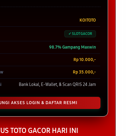
KOITOTO
✓ SLOT GACOR
98.7% Gampang Maxwin
Rp 10.000,-
aw
Rp 35.000,-
i
Bank Lokal, E-Wallet, & Scan QRIS 24 Jam
UNGI AKSES LOGIN & DAFTAR RESMI
TUS TOTO GACOR HARI INI