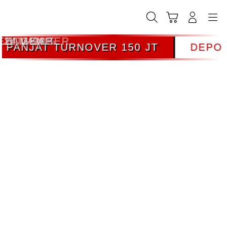
Skip
to
Cari
Troli
Login
Navigation
content
ANJAT TURNOVER 150 JT
DEPO WED
Buka Info Lebih Lanjut