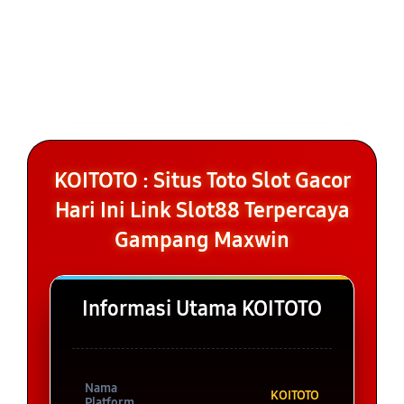
KOITOTO : Situs Toto Slot Gacor
Hari Ini Link Slot88 Terpercaya
Gampang Maxwin
Informasi Utama KOITOTO
Nama
KOITOTO
Platform