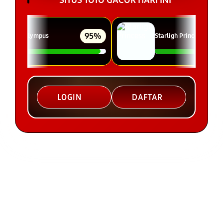
SITUS TOTO GACOR HARI INI
95
%
es of Olympus
Starligh Princess
LOGIN
DAFTAR
Layer Popup Close