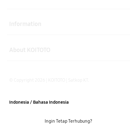
Buka
Information
Buka
About KOITOTO
© Copyright 2026 | KOITOTO | Satkop KT.
Indonesia / Bahasa Indonesia
Ingin Tetap Terhubung?