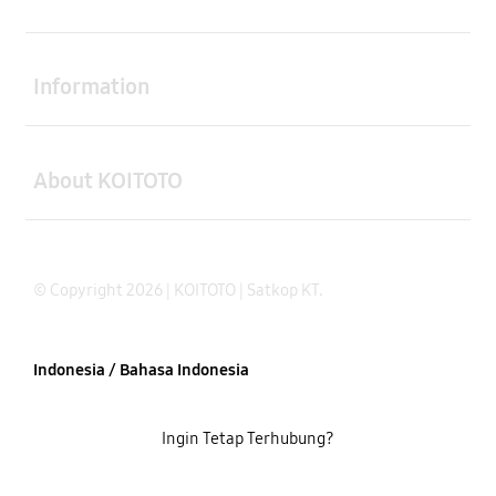
Buka
Information
Buka
About KOITOTO
© Copyright 2026 | KOITOTO | Satkop KT.
Indonesia / Bahasa Indonesia
Ingin Tetap Terhubung?