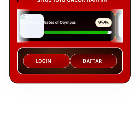
SITUS TOTO GACOR HARI INI
95
%
Gates of Olympus
S
LOGIN
DAFTAR
Layer Popup Close