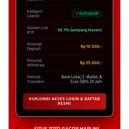
Kategori
✓ SLOT GACOR
Lisensi
Alunan Live
98.7% Gampang Maxwin
RTP
Minimal
Rp 10.000,-
Deposit
Minimal
Rp 35.000,-
Withdraw
Metode
Bank Lokal, E-Wallet, &
Transaksi
Scan QRIS 24 Jam
KUNJUNGI AKSES LOGIN & DAFTAR
RESMI