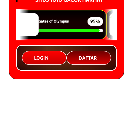
SITUS TOTO GACOR HARI INI
95
%
Gates of Olympus
Sta
LOGIN
DAFTAR
Layer Popup Close