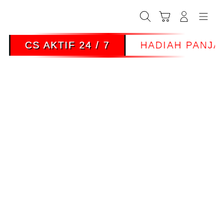
Skip
to
Cari
Troli
Login
Navigation
content
CS AKTIF 24 / 7
HADIAH PANJAT 
Buka Info Lebih Lanjut