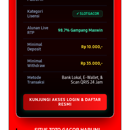
Kategori
✓ SLOT GACOR
Lisensi
Alunan Live
98.7% Gampang Maxwin
RTP
Minimal
Rp 10.000,-
Deposit
Minimal
Rp 35.000,-
Withdraw
Metode
Bank Lokal, E-Wallet, &
Transaksi
Scan QRIS 24 Jam
KUNJUNGI AKSES LOGIN & DAFTAR
RESMI