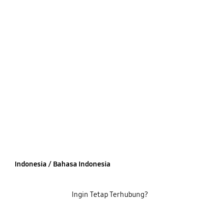
Buka
Information
Buka
About KOITOTO
© Copyright 2026 | KOITOTO | Satkop KT.
Indonesia / Bahasa Indonesia
Ingin Tetap Terhubung?