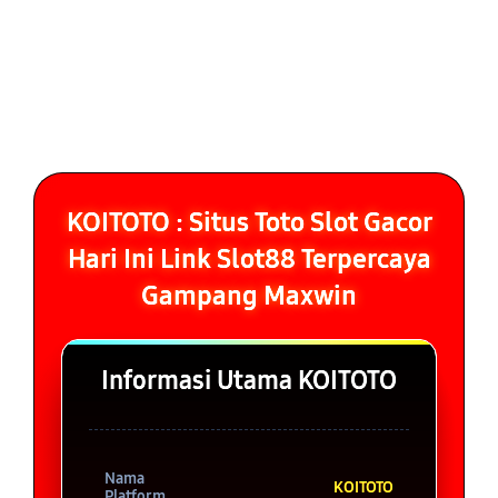
KOITOTO : Situs Toto Slot Gacor
Hari Ini Link Slot88 Terpercaya
Gampang Maxwin
Informasi Utama KOITOTO
Nama
KOITOTO
Platform