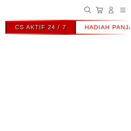
Skip
to
Cari
Troli
Login
Navigation
content
CS AKTIF 24 / 7
HADIAH PANJAT
Buka Info Lebih Lanjut