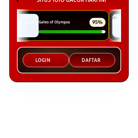
SITUS TOTO GACOR HARI INI
95
%
Gates of Olympus
Sta
LOGIN
DAFTAR
Layer Popup Close