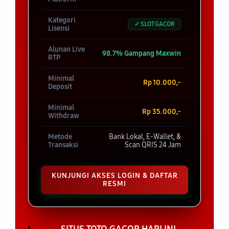
Kategori
✓ SLOT GACOR
Lisensi
Alunan Live
98.7% Gampang Maxwin
RTP
Minimal
Rp 10.000,-
Deposit
Minimal
Rp 35.000,-
Withdraw
Metode
Bank Lokal, E-Wallet, &
Transaksi
Scan QRIS 24 Jam
KUNJUNGI AKSES LOGIN & DAFTAR
RESMI