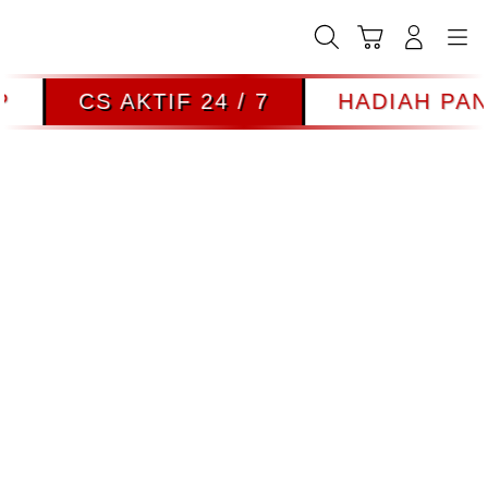
Skip
to
Cari
Troli
Login
Navigation
content
CS AKTIF 24 / 7
HADIAH PANJA
Buka Info Lebih Lanjut