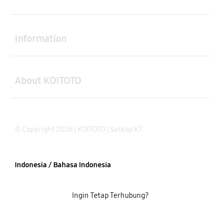
Buka
Information
Buka
About KOITOTO
© Copyright 2026 | KOITOTO | Satkop KT.
Indonesia / Bahasa Indonesia
Ingin Tetap Terhubung?