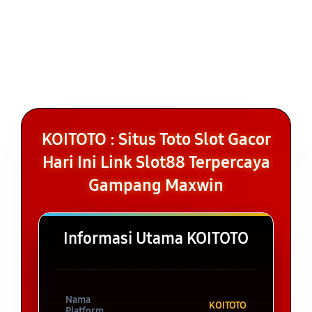
KOITOTO : Situs Toto Slot Gacor
Hari Ini Link Slot88 Terpercaya
Gampang Maxwin
Informasi Utama KOITOTO
Nama
KOITOTO
Platform