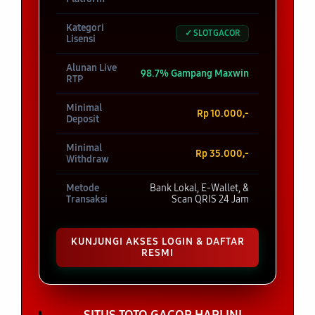
Kategori
✓ SLOT GACOR
Lisensi
Alunan Live
98.7% Gampang Maxwin
RTP
Minimal
Rp 10.000,-
Deposit
Minimal
Rp 35.000,-
Withdraw
Metode
Bank Lokal, E-Wallet, &
Transaksi
Scan QRIS 24 Jam
KUNJUNGI AKSES LOGIN & DAFTAR
RESMI