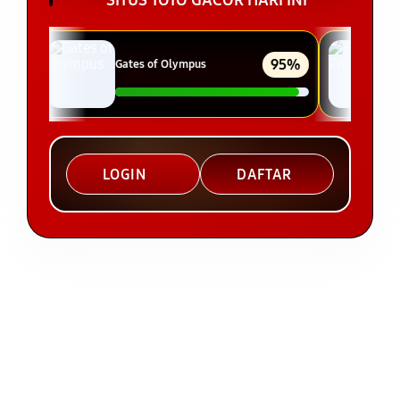
SITUS TOTO GACOR HARI INI
95
%
Gates of Olympus
Sta
LOGIN
DAFTAR
Layer Popup Close