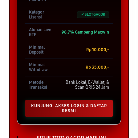
Kategori
✓ SLOT GACOR
Lisensi
Alunan Live
98.7% Gampang Maxwin
RTP
Minimal
Rp 10.000,-
Deposit
Minimal
Rp 35.000,-
Withdraw
Metode
Bank Lokal, E-Wallet, &
Transaksi
Scan QRIS 24 Jam
KUNJUNGI AKSES LOGIN & DAFTAR
RESMI