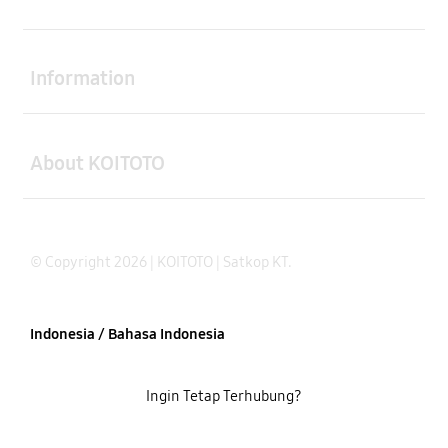
Buka
Information
Buka
About KOITOTO
© Copyright 2026 | KOITOTO | Satkop KT.
Indonesia / Bahasa Indonesia
Ingin Tetap Terhubung?