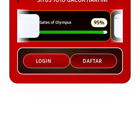
SITUS TOTO GACOR HARI INI
95
%
Gates of Olympus
Star
LOGIN
DAFTAR
Layer Popup Close