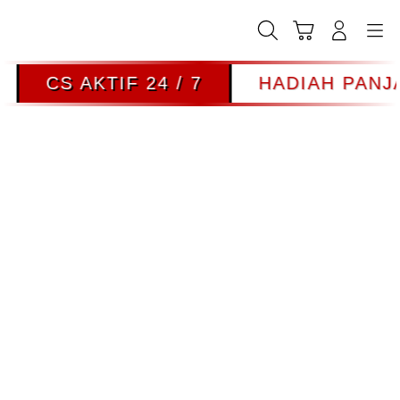
Skip
to
Cari
Troli
Login
Navigation
content
CS AKTIF 24 / 7
HADIAH PANJAT 
Buka Info Lebih Lanjut