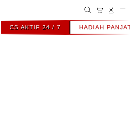
Skip
to
Cari
Troli
Login
Navigation
content
CS AKTIF 24 / 7
HADIAH PANJAT 
Buka Info Lebih Lanjut