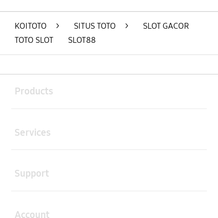
KOITOTO
>
SITUS TOTO
>
SLOT GACOR
TOTO SLOT
SLOT88
Buka
Footer Navigation
Products
Buka
Services
Buka
Support
Buka
Account