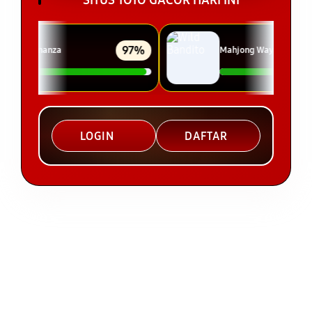
SITUS TOTO GACOR HARI INI
97
%
weet Bonanza
Mahjong Ways
LOGIN
DAFTAR
Layer Popup Close