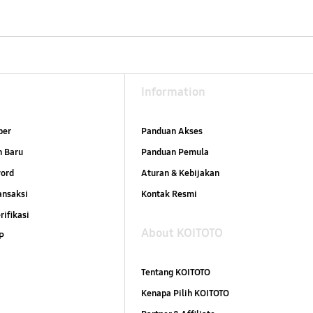
Information
ber
Panduan Akses
n Baru
Panduan Pemula
ord
Aturan & Kebijakan
ansaksi
Kontak Resmi
ifikasi
About KOITOTO
P
Tentang KOITOTO
Kenapa Pilih KOITOTO