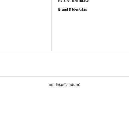
Partner & Affiliate
Brand & Identitas
Ingin Tetap Terhubung?