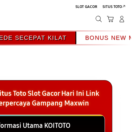
SLOT GACOR
SITUS TOTO
Cari
Troli
Login/Sign-Up
Cari
SECEPAT KILAT
BONUS NEW MEMB
tus Toto Slot Gacor Hari Ini Link
Terpercaya Gampang Maxwin
formasi Utama KOITOTO