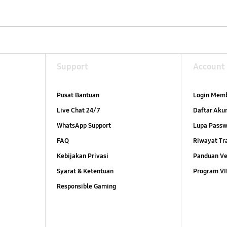
Support
Account
Pusat Bantuan
Login Mem
Live Chat 24/7
Daftar Aku
WhatsApp Support
Lupa Passw
FAQ
Riwayat Tr
Kebijakan Privasi
Panduan Ver
Syarat & Ketentuan
Program VI
Responsible Gaming