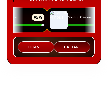
SITUS TOTO GACOR HARI INI
95
%
f Olympus
Starligh Princess
LOGIN
DAFTAR
Layer Popup Close