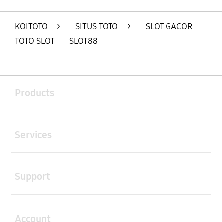
KOITOTO
>
SITUS TOTO
>
SLOT GACOR
TOTO SLOT
SLOT88
Buka
Footer Navigation
Products
Buka
Services
Buka
Support
Buka
Account