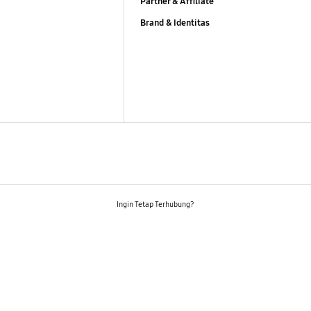
Partner & Affiliate
Brand & Identitas
Ingin Tetap Terhubung?