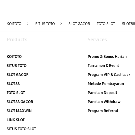
KOITOTO
>
SITUS TOTO
>
SLOT GACOR
TOTO SLOT
SLOT88
Footer Navigation
Products
Services
KOITOTO
Promo & Bonus Harian
SITUS TOTO
Turnamen & Event
SLOT GACOR
Program VIP & Cashback
SLOT88
Metode Pembayaran
TOTO SLOT
Panduan Deposit
SLOT88 GACOR
Panduan Withdraw
SLOT MAXWIN
Program Referral
LINK SLOT
SITUS TOTO SLOT