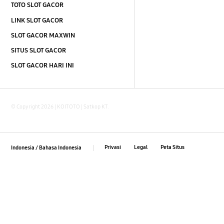
TOTO SLOT GACOR
LINK SLOT GACOR
SLOT GACOR MAXWIN
SITUS SLOT GACOR
SLOT GACOR HARI INI
© Copyright 2026 | KOITOTO | Satkop KT.
Privasi
Legal
Peta Situs
Indonesia / Bahasa Indonesia