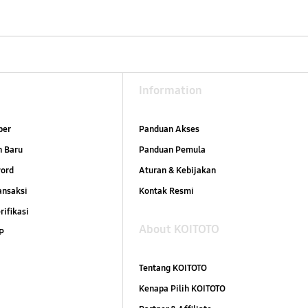
Information
ber
Panduan Akses
n Baru
Panduan Pemula
ord
Aturan & Kebijakan
ansaksi
Kontak Resmi
ifikasi
About KOITOTO
P
Tentang KOITOTO
Kenapa Pilih KOITOTO