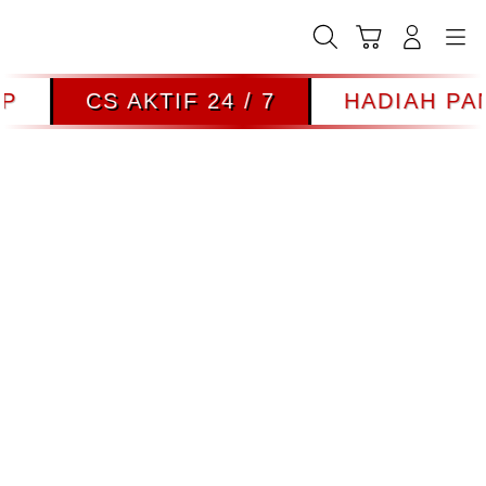
Skip
to
Cari
Troli
Login
Navigation
content
CS AKTIF 24 / 7
HADIAH PANJ
Buka Info Lebih Lanjut