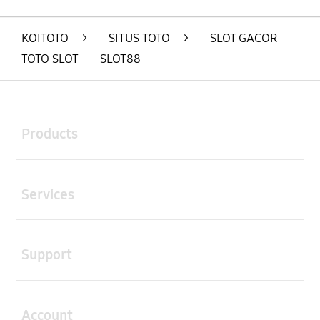
KOITOTO
>
SITUS TOTO
>
SLOT GACOR
TOTO SLOT
SLOT88
Buka
Footer Navigation
Products
Buka
Services
Buka
Support
Buka
Account