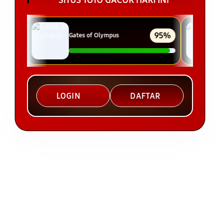
SITUS TOTO GACOR HARI INI
95
%
Gates of Olympus
S
LOGIN
DAFTAR
Layer Popup Close