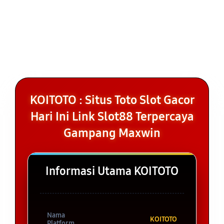
KOITOTO : Situs Toto Slot Gacor
Hari Ini Link Slot88 Terpercaya
Gampang Maxwin
Informasi Utama KOITOTO
Nama
KOITOTO
Platform