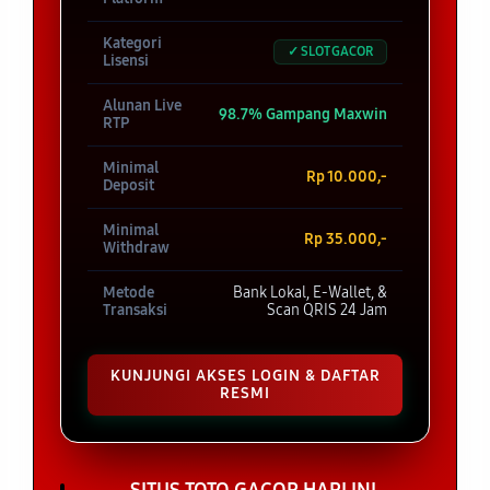
Kategori
✓ SLOT GACOR
Lisensi
Alunan Live
98.7% Gampang Maxwin
RTP
Minimal
Rp 10.000,-
Deposit
Minimal
Rp 35.000,-
Withdraw
Metode
Bank Lokal, E-Wallet, &
Transaksi
Scan QRIS 24 Jam
KUNJUNGI AKSES LOGIN & DAFTAR
RESMI