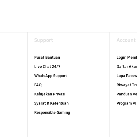
Support
Account
Pusat Bantuan
Login Mem
Live Chat 24/7
Daftar Aku
WhatsApp Support
Lupa Passw
FAQ
Riwayat Tr
Kebijakan Privasi
Panduan Ver
Syarat & Ketentuan
Program VI
Responsible Gaming