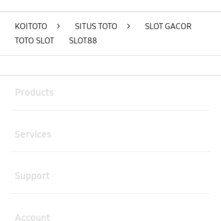
KOITOTO
>
SITUS TOTO
>
SLOT GACOR
TOTO SLOT
SLOT88
Buka
Footer Navigation
Products
Buka
Services
Buka
Support
Buka
Account