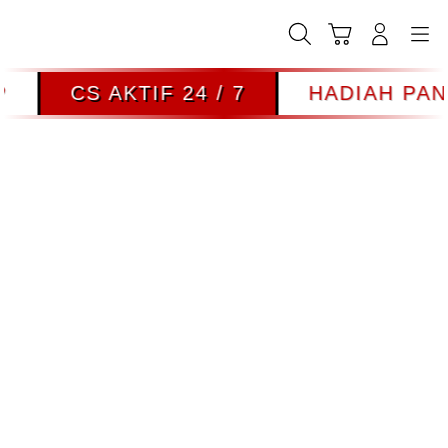
Skip
to
Cari
Troli
Login
Navigation
content
CS AKTIF 24 / 7
HADIAH PANJA
Buka Info Lebih Lanjut