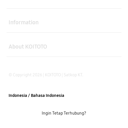
Buka
Information
Buka
About KOITOTO
© Copyright 2026 | KOITOTO | Satkop KT.
Indonesia / Bahasa Indonesia
Ingin Tetap Terhubung?