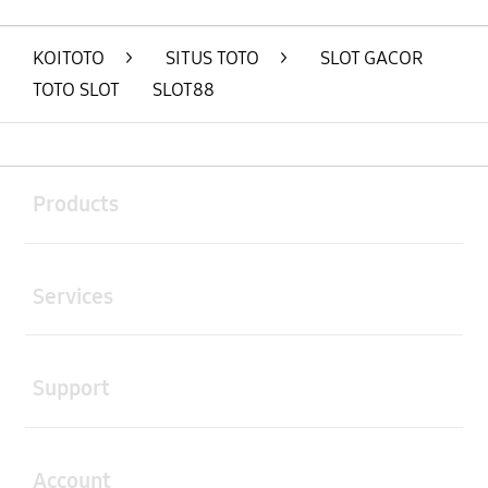
KOITOTO
>
SITUS TOTO
>
SLOT GACOR
TOTO SLOT
SLOT88
Buka
Footer Navigation
Products
Buka
Services
Buka
Support
Buka
Account