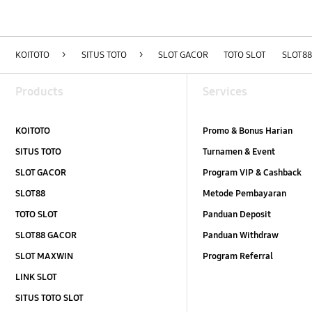
KOITOTO
>
SITUS TOTO
>
SLOT GACOR
TOTO SLOT
SLOT88
Footer Navigation
Products
Services
KOITOTO
Promo & Bonus Harian
SITUS TOTO
Turnamen & Event
SLOT GACOR
Program VIP & Cashback
SLOT88
Metode Pembayaran
TOTO SLOT
Panduan Deposit
SLOT88 GACOR
Panduan Withdraw
SLOT MAXWIN
Program Referral
LINK SLOT
SITUS TOTO SLOT