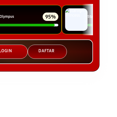
95
%
Starligh Princess
LOGIN
DAFTAR