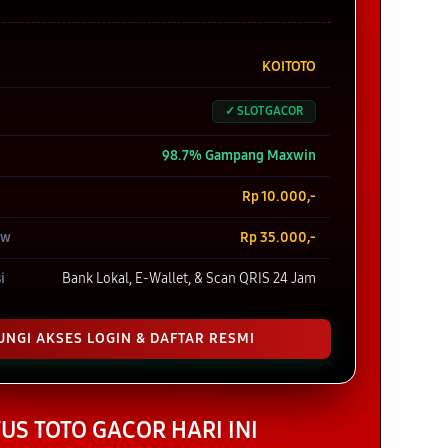
KOITOTO
✓ SLOT GACOR
98.7% Gampang Maxwin
Rp 10.000,-
aw
Rp 35.000,-
i
Bank Lokal, E-Wallet, & Scan QRIS 24 Jam
UNGI AKSES LOGIN & DAFTAR RESMI
TUS TOTO GACOR HARI INI