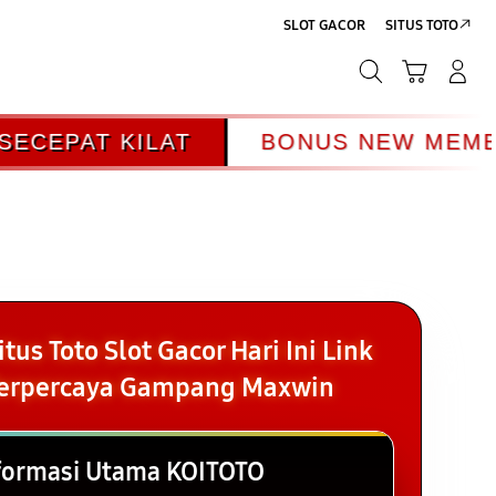
SLOT GACOR
SITUS TOTO
Cari
Troli
Login/Sign-Up
Cari
T KILAT
BONUS NEW MEMBER 10
tus Toto Slot Gacor Hari Ini Link
Terpercaya Gampang Maxwin
formasi Utama KOITOTO