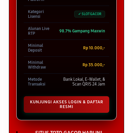
Kategori
✓ SLOT GACOR
Lisensi
Alunan Live
98.7% Gampang Maxwin
RTP
Minimal
Rp 10.000,-
Deposit
Minimal
Rp 35.000,-
Withdraw
Metode
Bank Lokal, E-Wallet, &
Transaksi
Scan QRIS 24 Jam
KUNJUNGI AKSES LOGIN & DAFTAR
RESMI