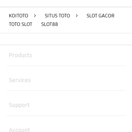
KOITOTO
>
SITUS TOTO
>
SLOT GACOR
TOTO SLOT
SLOT88
Buka
Footer Navigation
Products
Buka
Services
Buka
Support
Buka
Account