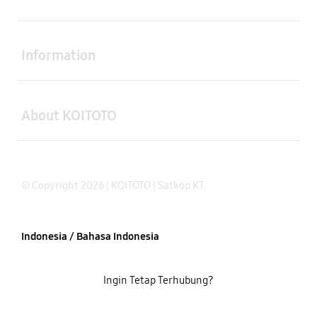
Buka
Information
Buka
About KOITOTO
© Copyright 2026 | KOITOTO | Satkop KT.
Indonesia / Bahasa Indonesia
Ingin Tetap Terhubung?