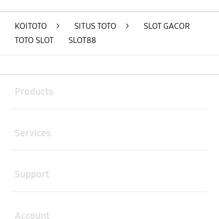
KOITOTO
>
SITUS TOTO
>
SLOT GACOR
TOTO SLOT
SLOT88
Buka
Footer Navigation
Products
Buka
Services
Buka
Support
Buka
Account