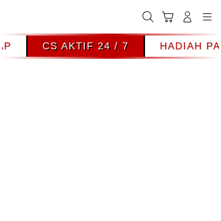
Skip
to
Cari
Troli
Login
Navigation
content
CS AKTIF 24 / 7
HADIAH PANJ
Buka Info Lebih Lanjut