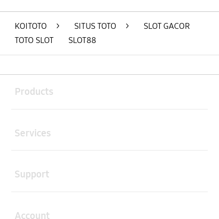
KOITOTO
>
SITUS TOTO
>
SLOT GACOR
TOTO SLOT
SLOT88
Buka
Footer Navigation
Products
Buka
Services
Buka
Support
Buka
Account