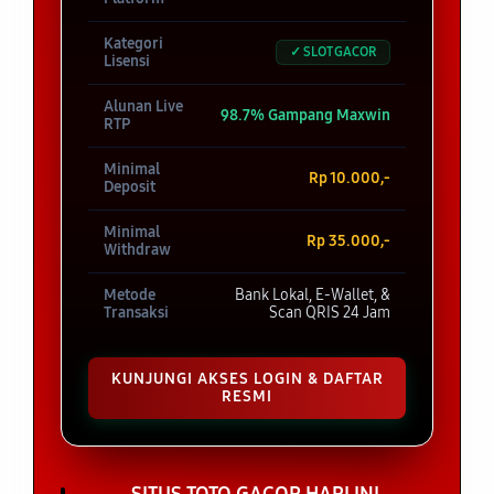
Kategori
✓ SLOT GACOR
Lisensi
Alunan Live
98.7% Gampang Maxwin
RTP
Minimal
Rp 10.000,-
Deposit
Minimal
Rp 35.000,-
Withdraw
Metode
Bank Lokal, E-Wallet, &
Transaksi
Scan QRIS 24 Jam
KUNJUNGI AKSES LOGIN & DAFTAR
RESMI