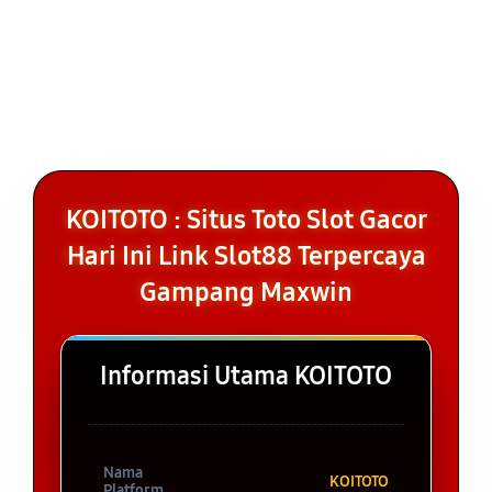
KOITOTO : Situs Toto Slot Gacor
Hari Ini Link Slot88 Terpercaya
Gampang Maxwin
Informasi Utama KOITOTO
Nama
KOITOTO
Platform