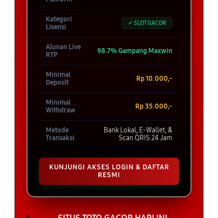
Kategori
✓ SLOT GACOR
Lisensi
Alunan Live
98.7% Gampang Maxwin
RTP
Minimal
Rp 10.000,-
Deposit
Minimal
Rp 35.000,-
Withdraw
Metode
Bank Lokal, E-Wallet, &
Transaksi
Scan QRIS 24 Jam
KUNJUNGI AKSES LOGIN & DAFTAR
RESMI