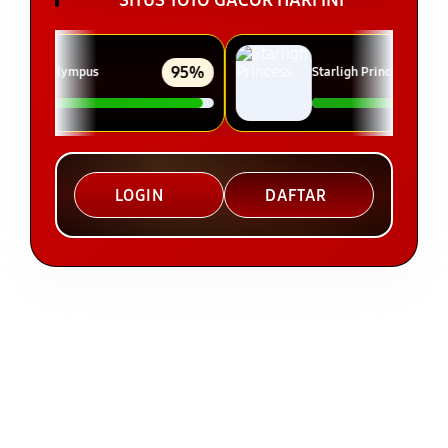
SITUS TOTO GACOR HARI INI
95
%
es of Olympus
Starligh Princess
LOGIN
DAFTAR
Layer Popup Close