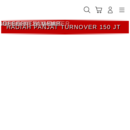
Skip
to
Cari
Troli
Login
Navigation
content
ADIAH PANJAT TURNOVER 150 JT
Buka Info Lebih Lanjut