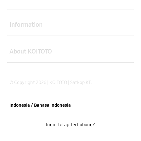
Buka
Information
Buka
About KOITOTO
© Copyright 2026 | KOITOTO | Satkop KT.
Indonesia / Bahasa Indonesia
Ingin Tetap Terhubung?