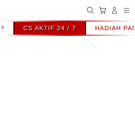
Skip
to
Cari
Troli
Login
Navigation
content
CS AKTIF 24 / 7
HADIAH PANJ
Buka Info Lebih Lanjut