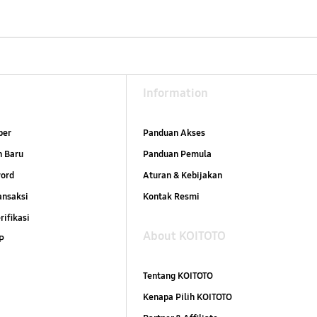
Information
ber
Panduan Akses
n Baru
Panduan Pemula
ord
Aturan & Kebijakan
ansaksi
Kontak Resmi
ifikasi
About KOITOTO
P
Tentang KOITOTO
Kenapa Pilih KOITOTO