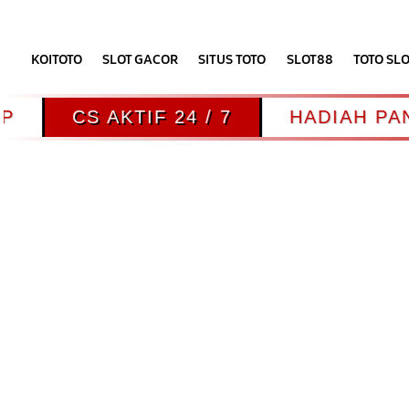
Skip
to
content
KOITOTO
SLOT GACOR
SITUS TOTO
SLOT88
TOTO SL
CS AKTIF 24 / 7
HADIAH PANJAT 
Buka Info Lebih Lanjut