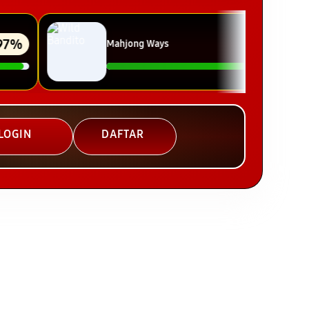
95
%
ympus
Starligh Princess
LOGIN
DAFTAR