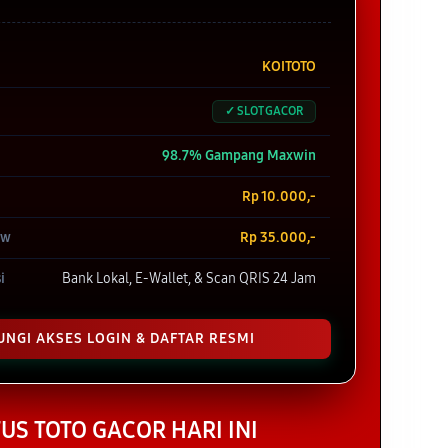
KOITOTO
✓ SLOT GACOR
98.7% Gampang Maxwin
Rp 10.000,-
aw
Rp 35.000,-
i
Bank Lokal, E-Wallet, & Scan QRIS 24 Jam
UNGI AKSES LOGIN & DAFTAR RESMI
TUS TOTO GACOR HARI INI