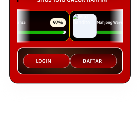
SITUS TOTO GACOR HARI INI
95
%
Gates of Olympus
LOGIN
DAFTAR
Layer Popup Close