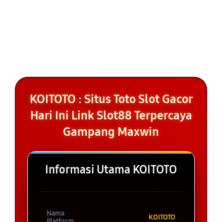
KOITOTO : Situs Toto Slot Gacor
Hari Ini Link Slot88 Terpercaya
Gampang Maxwin
Informasi Utama KOITOTO
Nama
KOITOTO
Platform