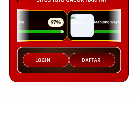
SITUS TOTO GACOR HARI INI
95
%
Gates of Olympus
LOGIN
DAFTAR
Layer Popup Close