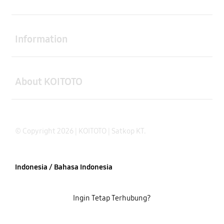
Buka
Information
Buka
About KOITOTO
© Copyright 2026 | KOITOTO | Satkop KT.
Indonesia / Bahasa Indonesia
Ingin Tetap Terhubung?