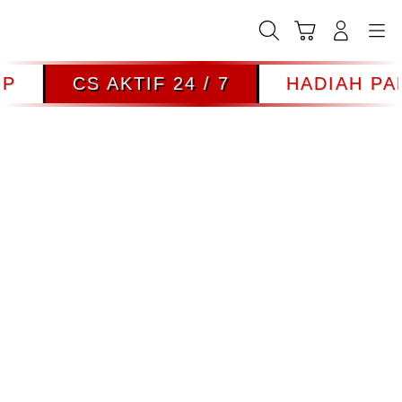
Skip
to
Cari
Troli
Login
Navigation
content
CS AKTIF 24 / 7
HADIAH PANJ
Buka Info Lebih Lanjut