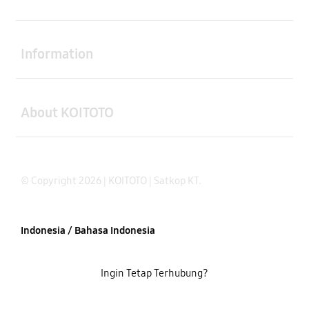
Buka
Information
Buka
About KOITOTO
© Copyright 2026 | KOITOTO | Satkop KT.
Indonesia / Bahasa Indonesia
Ingin Tetap Terhubung?