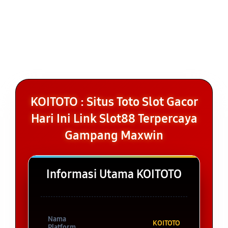
KOITOTO : Situs Toto Slot Gacor
Hari Ini Link Slot88 Terpercaya
Gampang Maxwin
Informasi Utama KOITOTO
Nama
KOITOTO
Platform