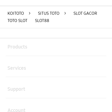
KOITOTO
>
SITUS TOTO
>
SLOT GACOR
TOTO SLOT
SLOT88
Buka
Footer Navigation
Products
Buka
Services
Buka
Support
Buka
Account