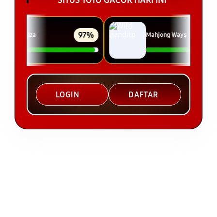
SITUS TOTO GACOR HARI INI
95
%
Gates of Olympus
LOGIN
DAFTAR
Layer Popup Close