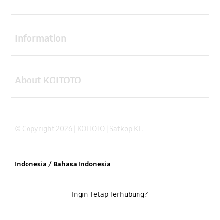
Buka
Information
Buka
About KOITOTO
© Copyright 2026 | KOITOTO | Satkop KT.
Indonesia / Bahasa Indonesia
Ingin Tetap Terhubung?