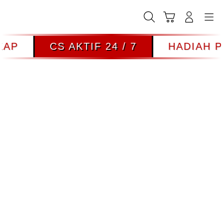
Skip
to
Cari
Troli
Login
Navigation
content
P
CS AKTIF 24 / 7
HADIAH PAN
Buka Info Lebih Lanjut