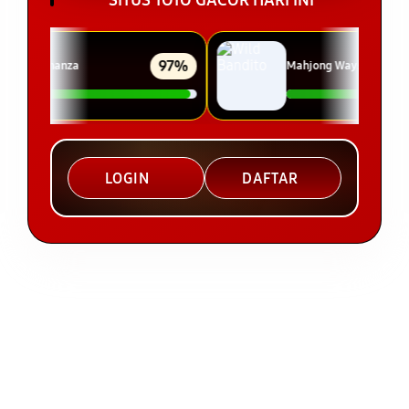
SITUS TOTO GACOR HARI INI
97
%
eet Bonanza
Mahjong Ways
LOGIN
DAFTAR
Layer Popup Close