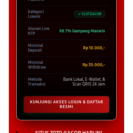
Kategori
✓ SLOT GACOR
Lisensi
Alunan Live
98.7% Gampang Maxwin
RTP
Minimal
Rp 10.000,-
Deposit
Minimal
Rp 35.000,-
Withdraw
Metode
Bank Lokal, E-Wallet, &
Transaksi
Scan QRIS 24 Jam
KUNJUNGI AKSES LOGIN & DAFTAR
RESMI