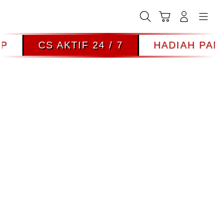
Skip
to
Cari
Troli
Login
Navigation
content
CS AKTIF 24 / 7
HADIAH PANJ
Buka Info Lebih Lanjut