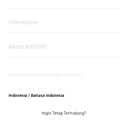
Buka
Information
Buka
About KOITOTO
© Copyright 2026 | KOITOTO | Satkop KT.
Indonesia / Bahasa Indonesia
Ingin Tetap Terhubung?