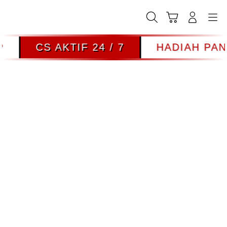
Skip
to
Cari
Troli
Login
Navigation
content
CS AKTIF 24 / 7
HADIAH PANJA
Buka Info Lebih Lanjut