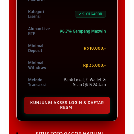
Kategori
✓ SLOT GACOR
Lisensi
Alunan Live
98.7% Gampang Maxwin
RTP
Minimal
Rp 10.000,-
Deposit
Minimal
Rp 35.000,-
Withdraw
Metode
Bank Lokal, E-Wallet, &
Transaksi
Scan QRIS 24 Jam
KUNJUNGI AKSES LOGIN & DAFTAR
RESMI