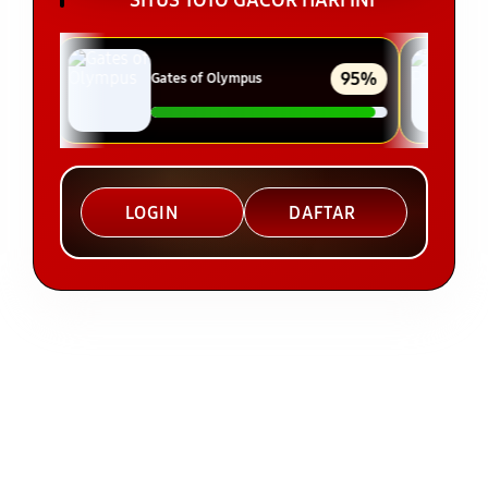
SITUS TOTO GACOR HARI INI
95
%
Gates of Olympus
S
LOGIN
DAFTAR
Layer Popup Close