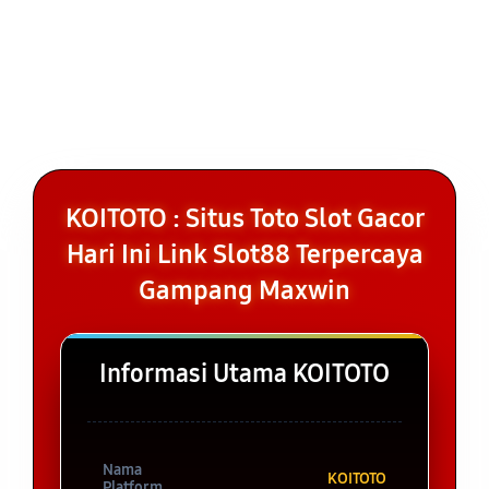
KOITOTO : Situs Toto Slot Gacor
Hari Ini Link Slot88 Terpercaya
Gampang Maxwin
Informasi Utama KOITOTO
Nama
KOITOTO
Platform