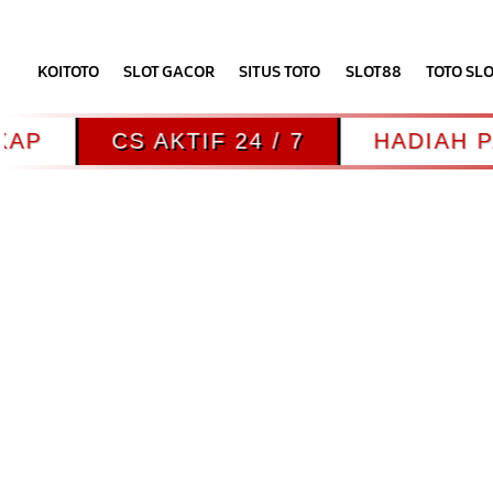
Skip
to
content
KOITOTO
SLOT GACOR
SITUS TOTO
SLOT88
TOTO SL
CS AKTIF 24 / 7
HADIAH PANJA
Buka Info Lebih Lanjut