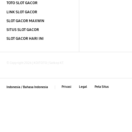
TOTO SLOT GACOR
LINK SLOT GACOR
SLOT GACOR MAXWIN
SITUS SLOT GACOR
SLOT GACOR HARI INI
© Copyright 2026 | KOITOTO | Satkop KT.
Privasi
Legal
Peta Situs
Indonesia / Bahasa Indonesia