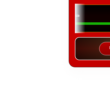
Gates of