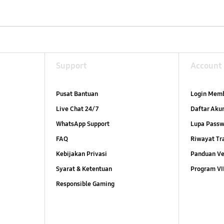
Support
Account
Pusat Bantuan
Login Mem
Live Chat 24/7
Daftar Aku
WhatsApp Support
Lupa Passw
FAQ
Riwayat Tr
Kebijakan Privasi
Panduan Ver
Syarat & Ketentuan
Program VI
Responsible Gaming