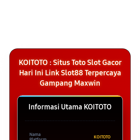
KOITOTO : Situs Toto Slot Gacor
Hari Ini Link Slot88 Terpercaya
Gampang Maxwin
Informasi Utama KOITOTO
Nama
KOITOTO
Platform