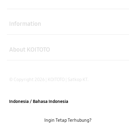
Buka
Information
Buka
About KOITOTO
© Copyright 2026 | KOITOTO | Satkop KT.
Indonesia / Bahasa Indonesia
Ingin Tetap Terhubung?