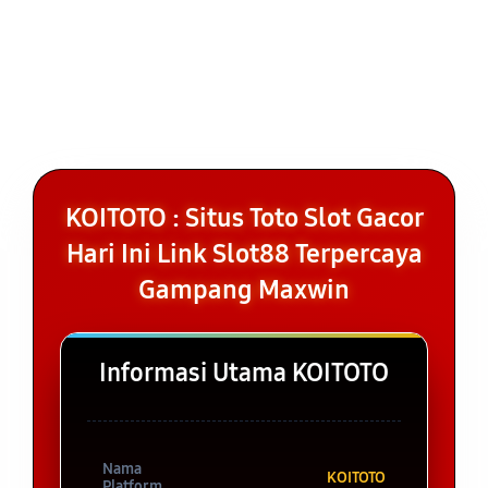
KOITOTO : Situs Toto Slot Gacor
Hari Ini Link Slot88 Terpercaya
Gampang Maxwin
Informasi Utama KOITOTO
Nama
KOITOTO
Platform