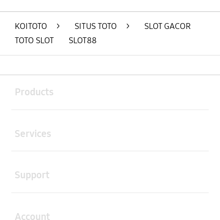
KOITOTO
>
SITUS TOTO
>
SLOT GACOR
TOTO SLOT
SLOT88
Buka
Footer Navigation
Products
Buka
Services
Buka
Support
Buka
Account