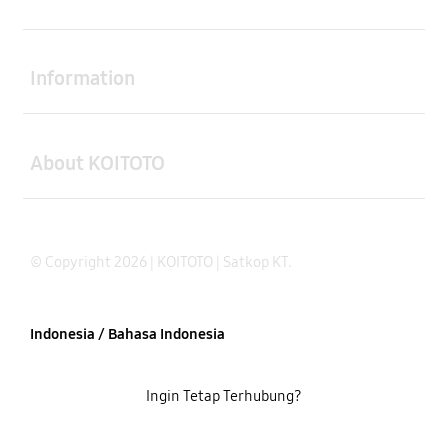
Buka
Information
Buka
About KOITOTO
© Copyright 2026 | KOITOTO | Satkop KT.
Indonesia / Bahasa Indonesia
Ingin Tetap Terhubung?