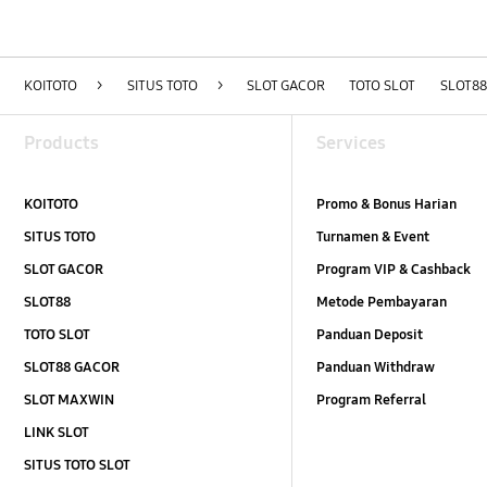
KOITOTO
>
SITUS TOTO
>
SLOT GACOR
TOTO SLOT
SLOT88
Footer Navigation
Products
Services
KOITOTO
Promo & Bonus Harian
SITUS TOTO
Turnamen & Event
SLOT GACOR
Program VIP & Cashback
SLOT88
Metode Pembayaran
TOTO SLOT
Panduan Deposit
SLOT88 GACOR
Panduan Withdraw
SLOT MAXWIN
Program Referral
LINK SLOT
SITUS TOTO SLOT