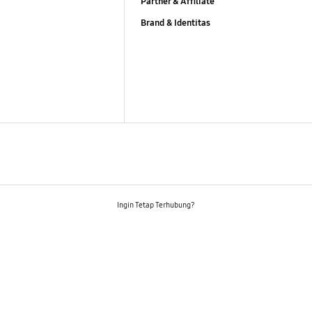
Partner & Affiliate
Brand & Identitas
Ingin Tetap Terhubung?