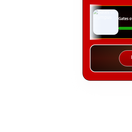
Gates of Oly