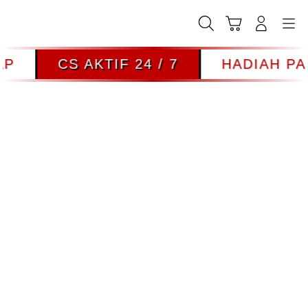
Skip
to
Cari
Troli
Login
Navigation
content
CS AKTIF 24 / 7
HADIAH PANJ
Buka Info Lebih Lanjut