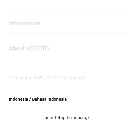
Buka
Information
Buka
About KOITOTO
© Copyright 2026 | KOITOTO | Satkop KT.
Indonesia / Bahasa Indonesia
Ingin Tetap Terhubung?