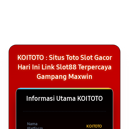
KOITOTO : Situs Toto Slot Gacor
Hari Ini Link Slot88 Terpercaya
Gampang Maxwin
Informasi Utama KOITOTO
Nama
KOITOTO
Platform