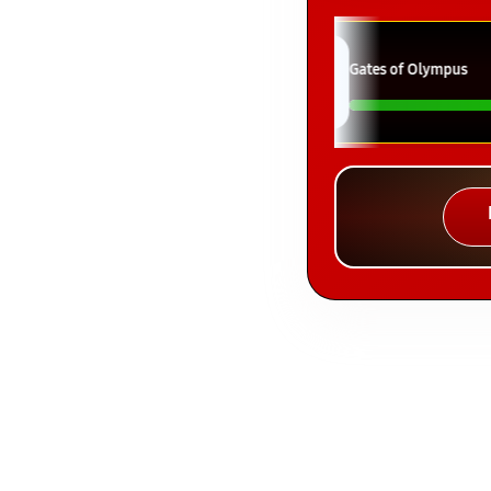
Gates of Olympus