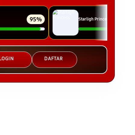
95
%
Starligh Princess
LOGIN
DAFTAR