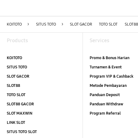
KOITOTO
>
SITUS TOTO
>
SLOT GACOR
TOTO SLOT
SLOT88
Footer Navigation
Products
Services
KOITOTO
Promo & Bonus Harian
SITUS TOTO
Turnamen & Event
SLOT GACOR
Program VIP & Cashback
SLOT88
Metode Pembayaran
TOTO SLOT
Panduan Deposit
SLOT88 GACOR
Panduan Withdraw
SLOT MAXWIN
Program Referral
LINK SLOT
SITUS TOTO SLOT