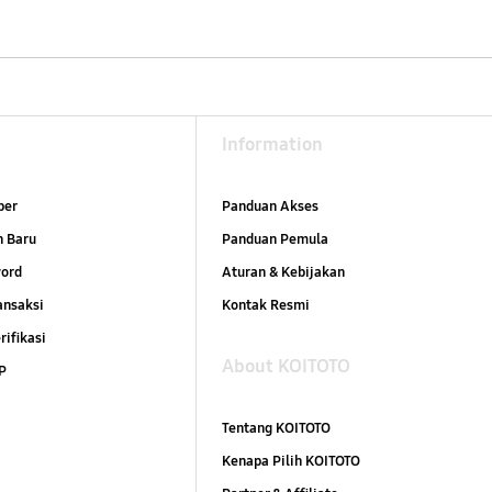
Information
ber
Panduan Akses
n Baru
Panduan Pemula
ord
Aturan & Kebijakan
ansaksi
Kontak Resmi
ifikasi
About KOITOTO
P
Tentang KOITOTO
Kenapa Pilih KOITOTO