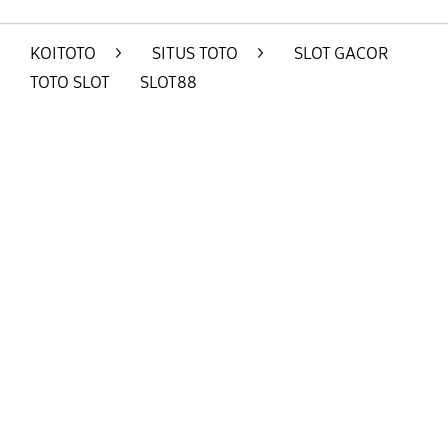
KOITOTO
>
SITUS TOTO
>
SLOT GACOR
TOTO SLOT
SLOT88
Buka
Footer Navigation
Products
Buka
Services
Buka
Support
Buka
Account