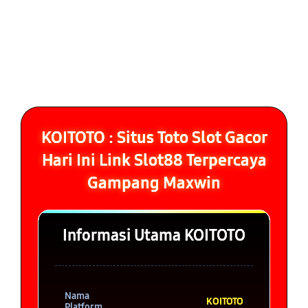
KOITOTO : Situs Toto Slot Gacor
Hari Ini Link Slot88 Terpercaya
Gampang Maxwin
Informasi Utama KOITOTO
Nama
KOITOTO
Platform