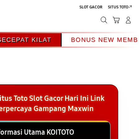
SLOT GACOR
SITUS TOTO
Cari
Troli
Login/Sign-Up
Cari
AT KILAT
BONUS NEW MEMBER 1
tus Toto Slot Gacor Hari Ini Link
Terpercaya Gampang Maxwin
formasi Utama KOITOTO