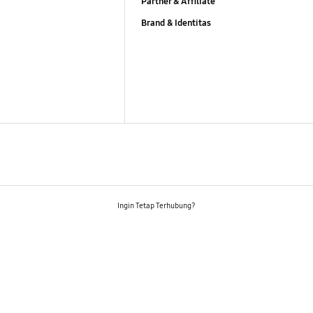
Partner & Affiliate
Brand & Identitas
Ingin Tetap Terhubung?