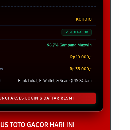
KOITOTO
✓ SLOT GACOR
98.7% Gampang Maxwin
Rp 10.000,-
aw
Rp 35.000,-
i
Bank Lokal, E-Wallet, & Scan QRIS 24 Jam
UNGI AKSES LOGIN & DAFTAR RESMI
TUS TOTO GACOR HARI INI