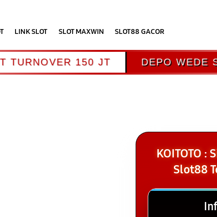
OT
LINK SLOT
SLOT MAXWIN
SLOT88 GACOR
RNOVER 150 JT
DEPO WEDE SECEP
KOITOTO : Si
Slot88 
In