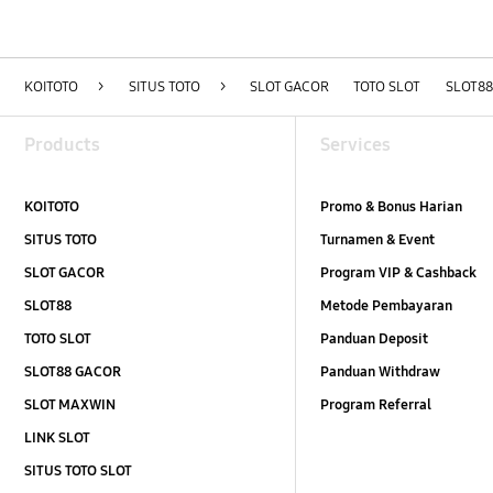
KOITOTO
>
SITUS TOTO
>
SLOT GACOR
TOTO SLOT
SLOT88
Footer Navigation
Products
Services
KOITOTO
Promo & Bonus Harian
SITUS TOTO
Turnamen & Event
SLOT GACOR
Program VIP & Cashback
SLOT88
Metode Pembayaran
TOTO SLOT
Panduan Deposit
SLOT88 GACOR
Panduan Withdraw
SLOT MAXWIN
Program Referral
LINK SLOT
SITUS TOTO SLOT