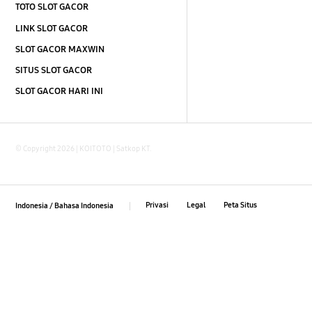
TOTO SLOT GACOR
LINK SLOT GACOR
SLOT GACOR MAXWIN
SITUS SLOT GACOR
SLOT GACOR HARI INI
© Copyright 2026 | KOITOTO | Satkop KT.
Privasi
Legal
Peta Situs
Indonesia / Bahasa Indonesia