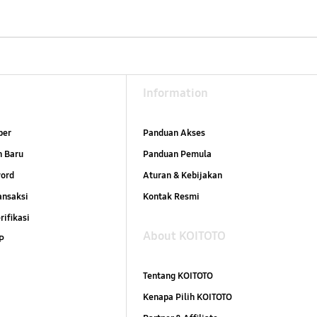
Information
ber
Panduan Akses
n Baru
Panduan Pemula
ord
Aturan & Kebijakan
ansaksi
Kontak Resmi
ifikasi
About KOITOTO
P
Tentang KOITOTO
Kenapa Pilih KOITOTO