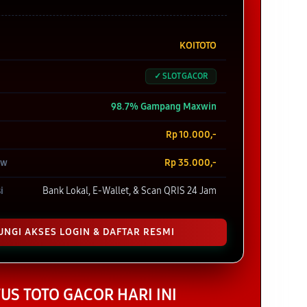
KOITOTO
✓ SLOT GACOR
98.7% Gampang Maxwin
Rp 10.000,-
aw
Rp 35.000,-
i
Bank Lokal, E-Wallet, & Scan QRIS 24 Jam
UNGI AKSES LOGIN & DAFTAR RESMI
TUS TOTO GACOR HARI INI