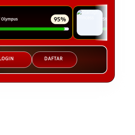
95
%
pus
Starligh Princess
LOGIN
DAFTAR