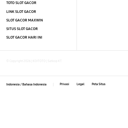
TOTO SLOT GACOR
LINK SLOT GACOR
SLOT GACOR MAXWIN
SITUS SLOT GACOR
SLOT GACOR HARI INI
© Copyright 2026 | KOITOTO | Satkop KT.
Privasi
Legal
Peta Situs
Indonesia / Bahasa Indonesia