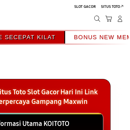
SLOT GACOR
SITUS TOTO
Cari
Troli
Login/Sign-Up
Cari
PAT KILAT
BONUS NEW MEMBER 
tus Toto Slot Gacor Hari Ini Link
Terpercaya Gampang Maxwin
formasi Utama KOITOTO