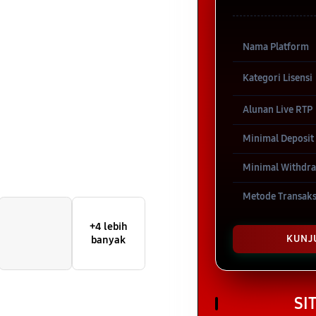
Nama Platform
Kategori Lisensi
Alunan Live RTP
Minimal Deposit
Minimal Withdr
Metode Transaks
+4 lebih
KUNJ
banyak
SI