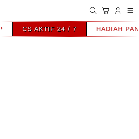
Skip
to
Cari
Troli
Login
Navigation
content
CS AKTIF 24 / 7
HADIAH PANJA
Buka Info Lebih Lanjut