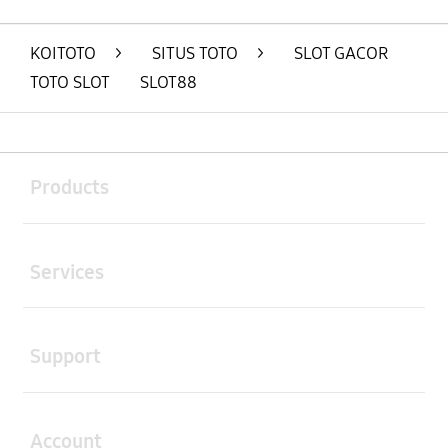
KOITOTO
>
SITUS TOTO
>
SLOT GACOR
TOTO SLOT
SLOT88
Buka
Footer Navigation
Products
Buka
Services
Buka
Support
Buka
Account