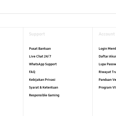
Support
Account
Pusat Bantuan
Login Mem
Live Chat 24/7
Daftar Aku
WhatsApp Support
Lupa Passw
FAQ
Riwayat Tr
Kebijakan Privasi
Panduan Ver
Syarat & Ketentuan
Program VI
Responsible Gaming