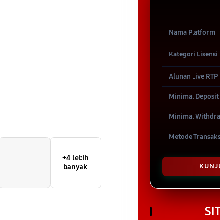
Nama Platform
Kategori Lisensi
Alunan Live RTP
Minimal Deposit
Minimal Withdr
Metode Transaks
+4 lebih
KUNJ
banyak
SI