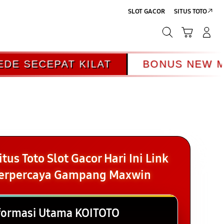
SLOT GACOR
SITUS TOTO
Cari
Troli
Login/Sign-Up
Cari
ECEPAT KILAT
BONUS NEW MEMB
tus Toto Slot Gacor Hari Ini Link
Terpercaya Gampang Maxwin
formasi Utama KOITOTO