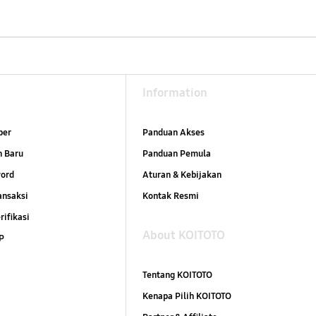
Information
ber
Panduan Akses
n Baru
Panduan Pemula
ord
Aturan & Kebijakan
ansaksi
Kontak Resmi
ifikasi
About KOITOTO
P
Tentang KOITOTO
Kenapa Pilih KOITOTO