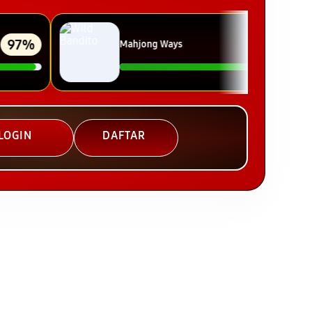
95
%
 Olympus
Starligh Princess
LOGIN
DAFTAR