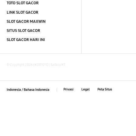
TOTO SLOT GACOR
LINK SLOT GACOR
SLOT GACOR MAXWIN
SITUS SLOT GACOR
SLOT GACOR HARI INI
© Copyright 2026 | KOITOTO | Satkop KT.
Privasi
Legal
Peta Situs
Indonesia / Bahasa Indonesia